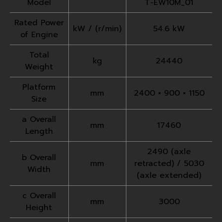
Model
T-EW10M_01
Rated Power
kW / (r/min)
54.6 kW
of Engine
Total
kg
24440
Weight
Platform
mm
2400 × 900 × 1150
Size
a Overall
mm
17460
Length
2490 (axle
b Overall
mm
retracted) / 5030
Width
(axle extended)
c Overall
mm
3000
Height