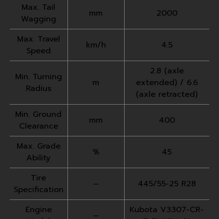
Max. Tail
mm
2000
Wagging
Max. Travel
km/h
4.5
Speed
2.8 (axle
Min. Turning
m
extended) / 6.6
Radius
(axle retracted)
Min. Ground
mm
400
Clearance
Max. Grade
%
45
Ability
Tire
–
445/55-25 R28
Specification
Engine
Kubota V3307-CR-
–