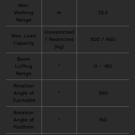
Max.
Working
m
25.2
Range
Unrestricted
Max. Load
/ Restricted
300 / 460
Capacity
(kg)
Boom
Luffing
°
0 ~ +80
Range
Rotation
Angle of
°
360
Turntable
Rotation
Angle of
°
160
Platform