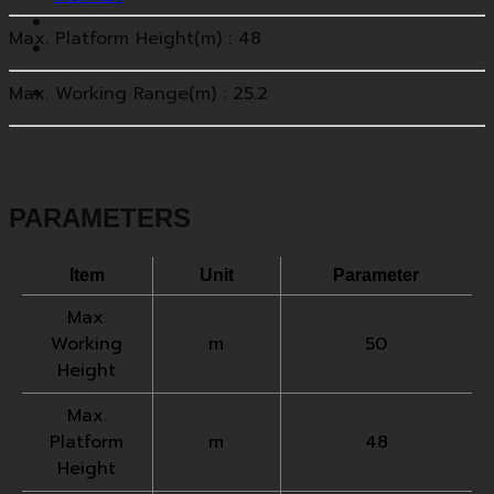
Max. Platform Height(m) : 48
Max. Working Range(m) : 25.2
PARAMETERS
Item
Unit
Parameter
Max.
Working
m
50
Height
Max.
Platform
m
48
Height