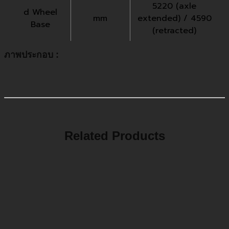
5220 (axle
d Wheel
mm
extended) / 4590
Base
(retracted)
ภาพประกอบ :
Related Products