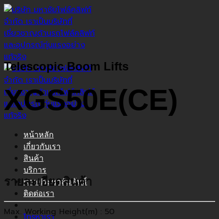
ข้าม
ไป
ยัง
เนื้อหา
Telescopic Boom Lifts
XGS50E(CE)
หน้าหลัก
เกี่ยวกับเรา
สินค้า
บริการ
รายละเอียดสินค้า
ข่าวประชาสัมพันธ์
ติดต่อเรา
Max. Working Height(m) : 50
โทรหาเรา