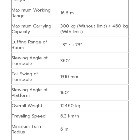
Maximum Working
16.6 m
Range
Maximum Carrying
300 kg (Without limit) / 460 kg
Capacity
(With limit)
Luffing Range of
-3° ~ +73°
Boom
Slewing Angle of
360°
Turntable
Tail Swing of
1310 mm
Turntable
Slewing Angle of
160°
Platform
Overall Weight
12460 kg
Traveling Speed
6.3 km/h
Minimum Turn
6 m
Radius