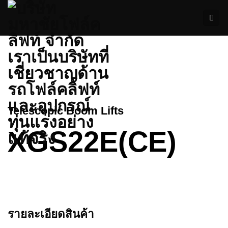
ข้าม
ไป
ยัง
เนื้อหา
Telescopic Boom Lifts
XGS22E(CE)
รายละเอียดสินค้า