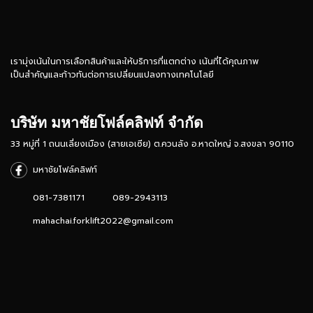
เรามุ่งเน้นในการเลือกสินค้าและให้บริการที่แตกต่าง เน้นที่ได้คุณภาพ
เป็นสำคัญและก้าวทันต่อการเปลี่ยนแปลงทางเทคโนโลยี
บริษัท มหาชัยโฟล์คลิฟท์ จำกัด
33 หมู่ที่ 1 ถนนเลี่ยงเมือง (สายเอเซีย) ต.ควนลัง อ.หาดใหญ่ จ.สงขลา 90110
มหาชัยโฟล์คลิฟท์
081-7381171
089-2943113
mahachai.forklift2022@gmail.com