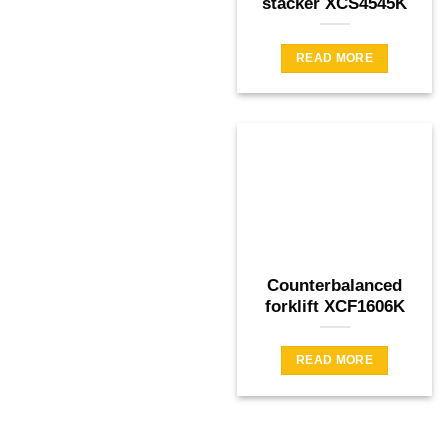
stacker XCS4545K
READ MORE
Counterbalanced
forklift XCF1606K
READ MORE