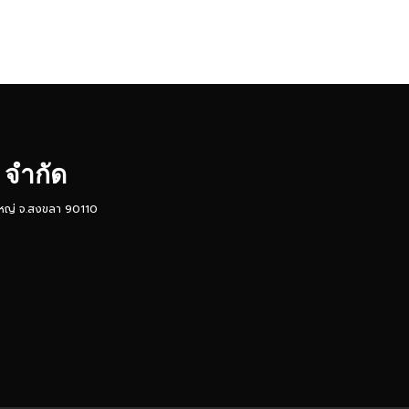
 จำกัด
ดใหญ่ จ.สงขลา 90110