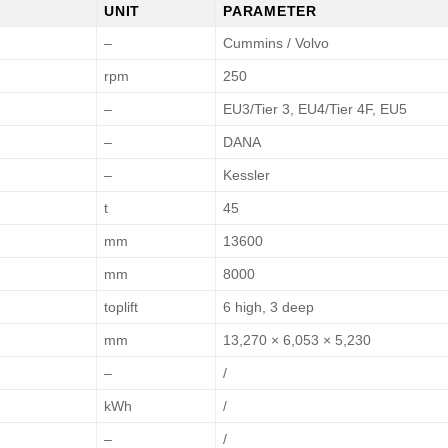
UNIT
PARAMETER
–
Cummins / Volvo
rpm
250
–
EU3/Tier 3, EU4/Tier 4F, EU5
–
DANA
–
Kessler
t
45
mm
13600
mm
8000
toplift
6 high, 3 deep
mm
13,270 × 6,053 × 5,230
–
/
kWh
/
–
/