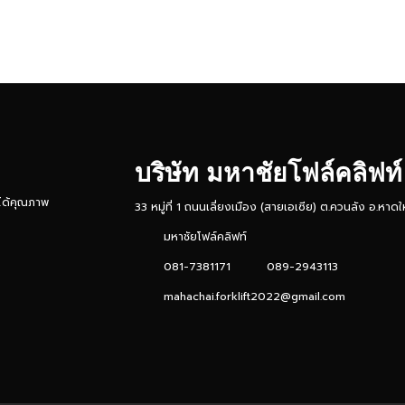
บริษัท มหาชัยโฟล์คลิฟท์
ี่ได้คุณภาพ
33 หมู่ที่ 1 ถนนเลี่ยงเมือง (สายเอเซีย) ต.ควนลัง อ.หา
มหาชัยโฟล์คลิฟท์
081-7381171
089-2943113
mahachai.forklift2022@gmail.com