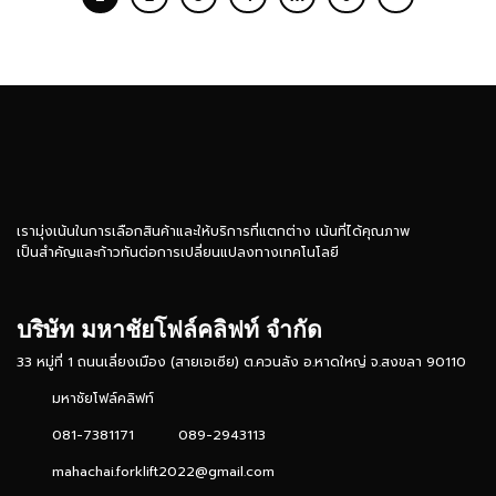
เรามุ่งเน้นในการเลือกสินค้าและให้บริการที่แตกต่าง เน้นที่ได้คุณภาพ
เป็นสำคัญและก้าวทันต่อการเปลี่ยนแปลงทางเทคโนโลยี
บริษัท มหาชัยโฟล์คลิฟท์ จำกัด
33 หมู่ที่ 1 ถนนเลี่ยงเมือง (สายเอเซีย) ต.ควนลัง อ.หาดใหญ่ จ.สงขลา 90110
มหาชัยโฟล์คลิฟท์
081-7381171
089-2943113
mahachai.forklift2022@gmail.com