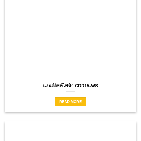
แฮนด์ลิฟท์ไฟฟ้า CDD15-WS
READ MORE