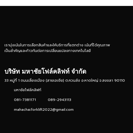
เรามุ่งเน้นในการเลือกสินค้าและให้บริการที่แตกต่าง เน้นที่ได้คุณภาพ
เป็นสำคัญและก้าวทันต่อการเปลี่ยนแปลงทางเทคโนโลยี
บริษัท มหาชัยโฟล์คลิฟท์ จำกัด
33 หมู่ที่ 1 ถนนเลี่ยงเมือง (สายเอเซีย) ต.ควนลัง อ.หาดใหญ่ จ.สงขลา 90110
มหาชัยโฟล์คลิฟท์
081-7381171
089-2943113
mahachai.forklift2022@gmail.com