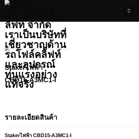
ข้าม
ไป
ยัง
เนื้อหา
Stakerไฟฟ้า
CBD15-A3MC1-I
รายละเอียดสินค้า
Stakerไฟฟ้า CBD15-A3MC1-I