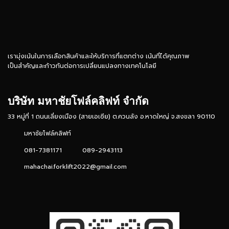
เรามุ่งเน้นในการเลือกสินค้าและให้บริการที่แตกต่าง เน้นที่ได้คุณภาพ
เป็นสำคัญและก้าวทันต่อการเปลี่ยนแปลงทางเทคโนโลยี
บริษัท มหาชัยโฟล์คลิฟท์ จำกัด
33 หมู่ที่ 1 ถนนเลี่ยงเมือง (สายเอเซีย) ต.ควนลัง อ.หาดใหญ่ จ.สงขลา 90110
มหาชัยโฟล์คลิฟท์
081-7381171
089-2943113
mahachai.forklift2022@gmail.com