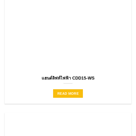
แฮนด์ลิฟท์ไฟฟ้า CDD15-WS
READ MORE