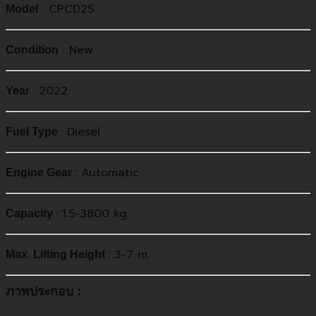
: CPCD25
Model
:
New
Condition
:
2022
Year
: Diesel
Fuel Type
:
Automatic
Engine Gear
: 1.5-3800 kg.
Capacity
: 3-7 m.
Max. Lifting Height
ภาพประกอบ :