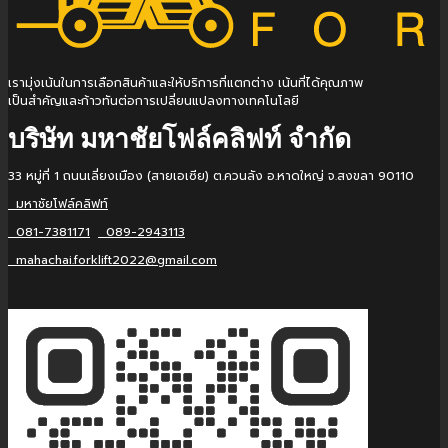
เรามุ่งเน้นในการเลือกสินค้าและให้บริการที่แตกต่าง เน้นที่ได้คุณภาพ
เป็นสำคัญและก้าวทันต่อการเปลี่ยนแปลงทางเทคโนโลยี
บริษัท มหาชัยโฟล์คลิฟท์ จำกัด
33 หมู่ที่ 1 ถนนเลี่ยงเมือง (สายเอเซีย) ต.ควนลัง อ.หาดใหญ่ จ.สงขลา 90110
มหาชัยโฟล์คลิฟท์
081-7381171
089-2943113
mahachai.forklift2022@gmail.com