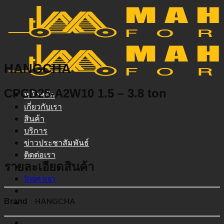
ข้าม
ไป
ยัง
เนื้อหา
HANGCHA
CPCD25-A2W10 1.5 – 3.8 ton
หน้าหลัก
เกี่ยวกับเรา
สินค้า
บริการ
ข่าวประชาสัมพันธ์
ติดต่อเรา
รายละเอียดสินค้า
โทรหาเรา
: HANGCHA
Brand