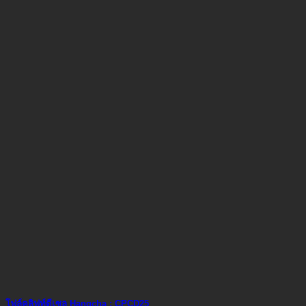
โฟล์คลิฟท์ดีเซล Hangcha : CPCD25