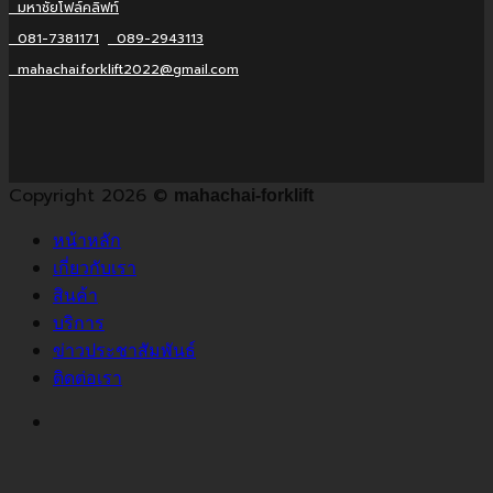
มหาชัยโฟล์คลิฟท์
081-7381171
089-2943113
mahachai.forklift2022@gmail.com
Copyright 2026 ©
mahachai-forklift
หน้าหลัก
เกี่ยวกับเรา
สินค้า
บริการ
ข่าวประชาสัมพันธ์
ติดต่อเรา