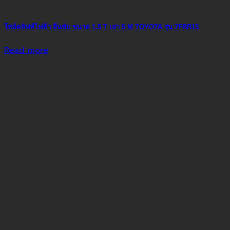
โฟล์คลิฟท์ไฟฟ้า ยืนขับ ขนาด 1.5 T เสา 5 M TOYOTA รุ่น 7FBR15
Read more