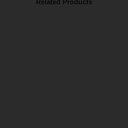
Related Products