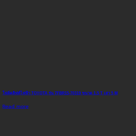
โฟล์คลิฟท์ไฟฟ้า TOYOTA รุ่น 7FBR15-70319 ขนาด 1.5 T เสา 5 M
Read more