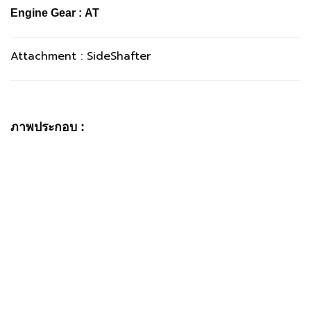
Engine Gear : AT
Attachment : SideShafter
ภาพประกอบ :