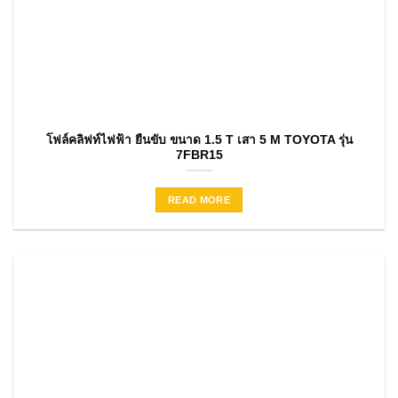
โฟล์คลิฟท์ไฟฟ้า ยืนขับ ขนาด 1.5 T เสา 5 M TOYOTA รุ่น
7FBR15
READ MORE