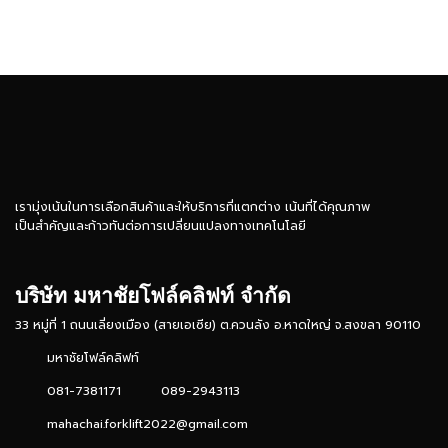
เรามุ่งเน้นในการเลือกสินค้าและให้บริการที่แตกต่าง เน้นที่ได้คุณภาพ
เป็นสำคัญและก้าวทันต่อการเปลี่ยนแปลงทางเทคโนโลยี
บริษัท มหาชัยโฟล์คลิฟท์ จำกัด
33 หมู่ที่ 1 ถนนเลี่ยงเมือง (สายเอเซีย) ต.ควนลัง อ.หาดใหญ่ จ.สงขลา 90110
มหาชัยโฟล์คลิฟท์
081-7381171
089-2943113
mahachai.forklift2022@gmail.com