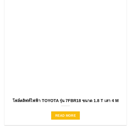
โฟล์คลิฟท์ไฟฟ้า TOYOTA รุ่น 7FBR18 ขนาด 1.8 T เสา 4 M
READ MORE