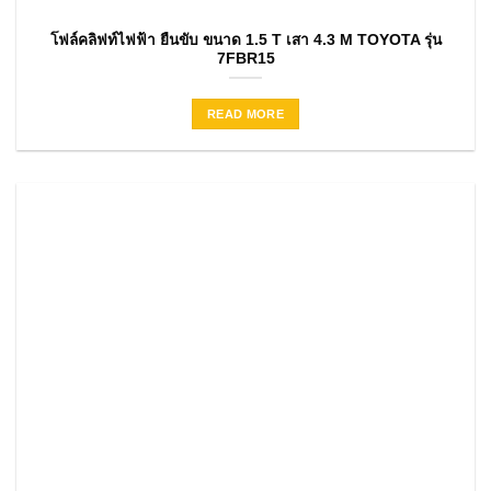
โฟล์คลิฟท์ไฟฟ้า ยืนขับ ขนาด 1.5 T เสา 4.3 M TOYOTA รุ่น
7FBR15
READ MORE