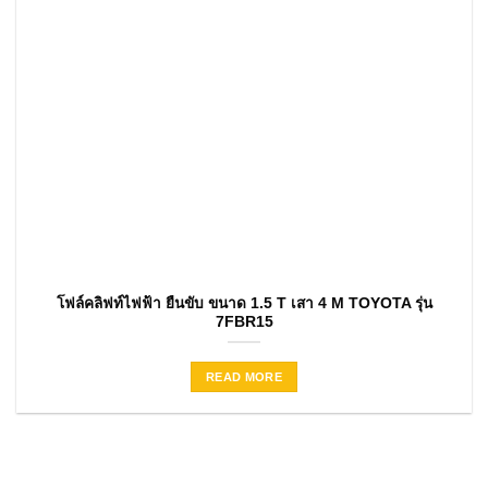
โฟล์คลิฟท์ไฟฟ้า ยืนขับ ขนาด 1.5 T เสา 4 M TOYOTA รุ่น
7FBR15
READ MORE