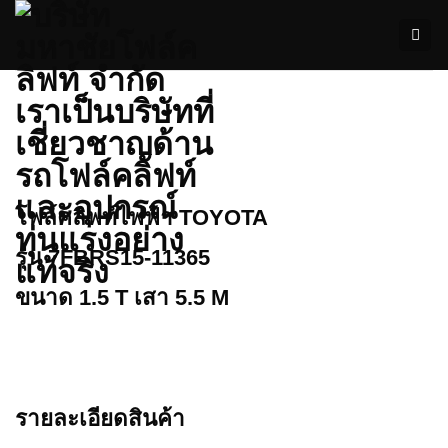
ข้าม
ไป
ยัง
เนื้อหา
โฟล์คลิฟท์ไฟฟ้า TOYOTA
รุ่น 7FBRS15-11365
ขนาด 1.5 T เสา 5.5 M
รายละเอียดสินค้า