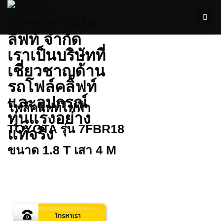
ข้าม
ไป
ยัง
เนื้อหา
โฟล์คลิฟท์ไฟฟ้า
TOYOTA รุ่น 7FBR18
ขนาด 1.8 T เสา 4 M