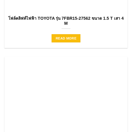
โฟล์คลิฟท์ไฟฟ้า TOYOTA รุ่น 7FBR15-27562 ขนาด 1.5 T เสา 4
M
READ MORE