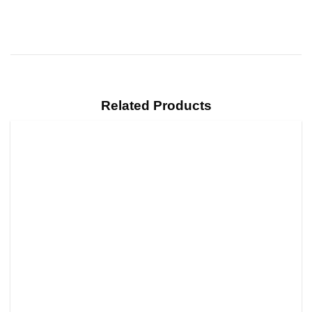
Related Products