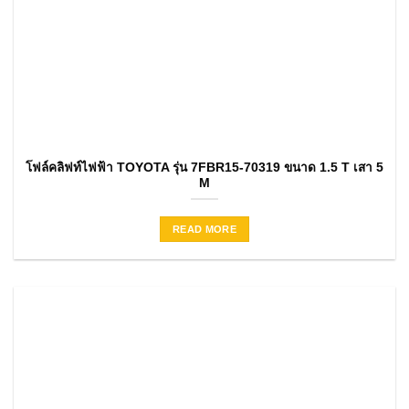
โฟล์คลิฟท์ไฟฟ้า TOYOTA รุ่น 7FBR15-70319 ขนาด 1.5 T เสา 5
M
READ MORE