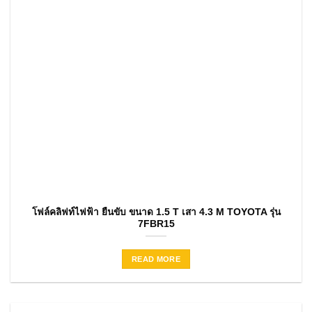
โฟล์คลิฟท์ไฟฟ้า ยืนขับ ขนาด 1.5 T เสา 4.3 M TOYOTA รุ่น
7FBR15
READ MORE