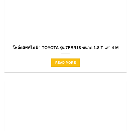
โฟล์คลิฟท์ไฟฟ้า TOYOTA รุ่น 7FBR18 ขนาด 1.8 T เสา 4 M
READ MORE