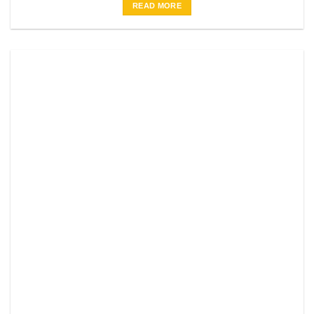
READ MORE