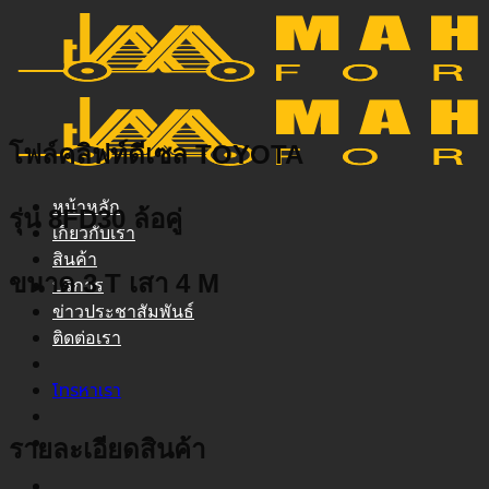
ข้าม
ไป
ยัง
เนื้อหา
โฟล์คลิฟท์ดีเซล TOYOTA
หน้าหลัก
รุ่น 8FD30 ล้อคู่
เกี่ยวกับเรา
สินค้า
ขนาด 3 T เสา 4 M
บริการ
ข่าวประชาสัมพันธ์
ติดต่อเรา
โทรหาเรา
รายละเอียดสินค้า