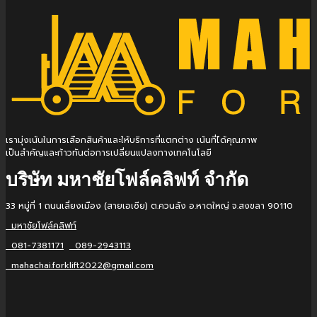
เรามุ่งเน้นในการเลือกสินค้าและให้บริการที่แตกต่าง เน้นที่ได้คุณภาพ
เป็นสำคัญและก้าวทันต่อการเปลี่ยนแปลงทางเทคโนโลยี
บริษัท มหาชัยโฟล์คลิฟท์ จำกัด
33 หมู่ที่ 1 ถนนเลี่ยงเมือง (สายเอเซีย) ต.ควนลัง อ.หาดใหญ่ จ.สงขลา 90110
มหาชัยโฟล์คลิฟท์
081-7381171
089-2943113
mahachai.forklift2022@gmail.com